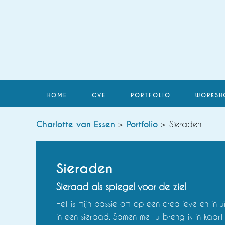
HOME
CVE
PORTFOLIO
WORKSH
Charlotte van Essen
>
Portfolio
> Sieraden
Sieraden
Sieraad als spiegel voor de ziel
Het is mijn passie om op een creatieve en intu
in een sieraad. Samen met u breng ik in kaart 