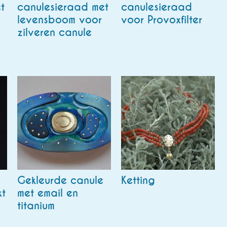
t
canulesieraad met
canulesieraad
levensboom voor
voor Provoxfilter
zilveren canule
Gekleurde canule
Ketting
kt
met email en
titanium