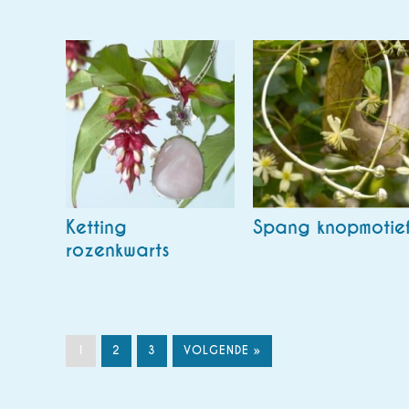
Ketting
Spang knopmotie
rozenkwarts
1
2
3
VOLGENDE »