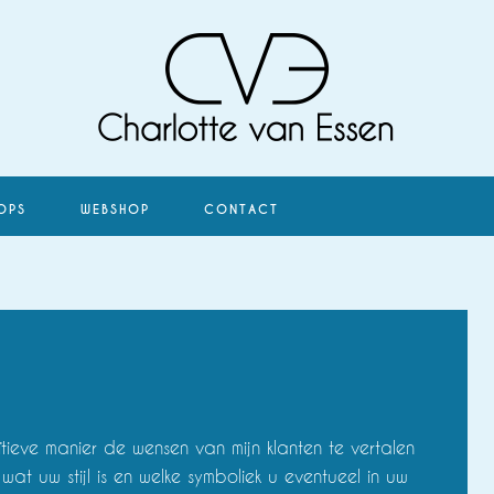
OPS
WEBSHOP
CONTACT
ïtieve manier de wensen van mijn klanten te vertalen
wat uw stijl is en welke symboliek u eventueel in uw