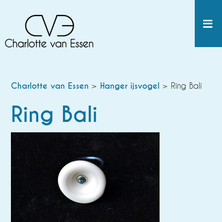
Charlotte van Essen
>
Hanger ijsvogel
> Ring Bali
Ring Bali